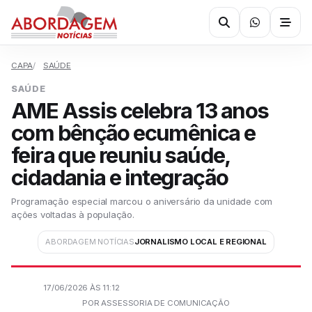
CAPA
SAÚDE
SAÚDE
AME Assis celebra 13 anos
com bênção ecumênica e
feira que reuniu saúde,
cidadania e integração
Programação especial marcou o aniversário da unidade com
ações voltadas à população.
ABORDAGEM NOTÍCIAS
JORNALISMO LOCAL E REGIONAL
17/06/2026 ÀS 11:12
POR ASSESSORIA DE COMUNICAÇÃO