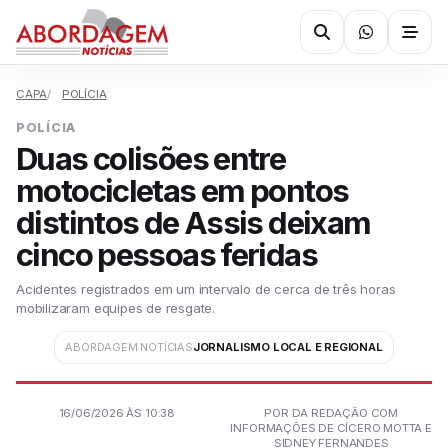
CAPA
POLÍCIA
POLÍCIA
Duas colisões entre
motocicletas em pontos
distintos de Assis deixam
cinco pessoas feridas
Acidentes registrados em um intervalo de cerca de três horas
mobilizaram equipes de resgate.
ABORDAGEM NOTÍCIAS
JORNALISMO LOCAL E REGIONAL
16/06/2026 ÀS 10:38
POR DA REDAÇÃO COM
INFORMAÇÕES DE CÍCERO MOTTA E
SIDNEY FERNANDES