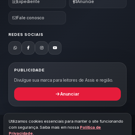
Expediente
Anuncie
Fale conosco
REDES SOCIAIS
PUBLICIDADE
Divulgue sua marca para leitores de Assis e região.
Anunciar
Utilizamos cookies essenciais para manter o site funcionando
2026 ©
Abordagem Notícias
— Todos os direitos reservados —
com segurança. Saiba mais em nossa
Política de
Desenvolvido por WEB5.
Privacidade
.
A cópia total ou parcial desta página implicará ao autor sob pena de