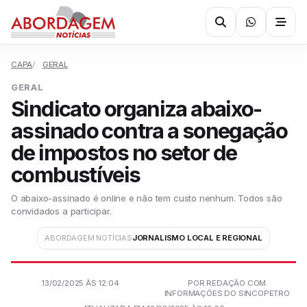
CAPA
GERAL
GERAL
Sindicato organiza abaixo-
assinado contra a sonegação
de impostos no setor de
combustíveis
O abaixo-assinado é online e não tem custo nenhum. Todos são
convidados a participar.
ABORDAGEM NOTÍCIAS
JORNALISMO LOCAL E REGIONAL
13/02/2025 ÀS 12:04
POR REDAÇÃO COM
INFORMAÇÕES DO SINCOPETRO