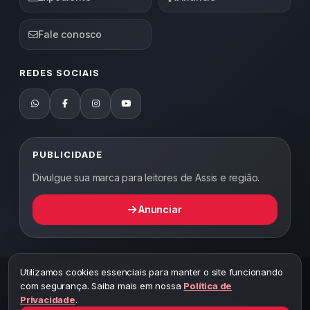
Fale conosco
REDES SOCIAIS
PUBLICIDADE
Divulgue sua marca para leitores de Assis e região.
Anunciar
Utilizamos cookies essenciais para manter o site funcionando
2026 ©
Abordagem Notícias
— Todos os direitos reservados —
com segurança. Saiba mais em nossa
Política de
Desenvolvido por WEB5.
Privacidade
.
A cópia total ou parcial desta página implicará ao autor sob pena de