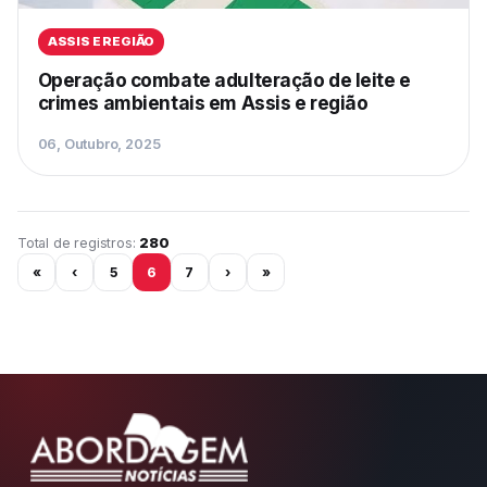
ASSIS E REGIÃO
Operação combate adulteração de leite e
crimes ambientais em Assis e região
06, Outubro, 2025
Página 6 de 24
Total de registros:
280
«
‹
5
6
7
›
»