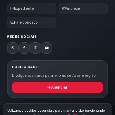
Expediente
Anuncie
Fale conosco
REDES SOCIAIS
PUBLICIDADE
Divulgue sua marca para leitores de Assis e região.
Anunciar
Utilizamos cookies essenciais para manter o site funcionando
2026 ©
Abordagem Notícias
— Todos os direitos reservados —