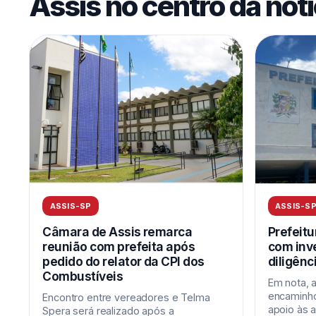
Assis no centro da notí
ASSIS-SP
ASSIS-S
Câmara de Assis remarca
Prefeitu
reunião com prefeita após
com inv
pedido do relator da CPI dos
diligênci
Combustíveis
Em nota, 
encaminh
Encontro entre vereadores e Telma
apoio às a
Spera será realizado após a