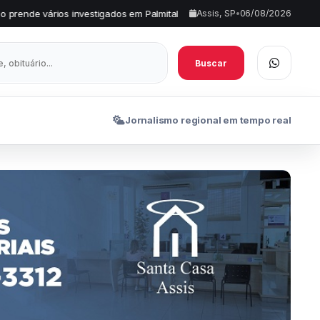
igados em Palmital
FEMA divulga aprovados no projeto de extens
Assis, SP
•
06/08/2026
•
Buscar
Jornalismo regional em tempo real