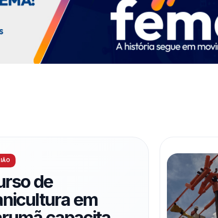
IÃO
urso de
nicultura em
arumã capacita