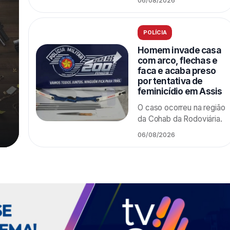
06/08/2026
POLÍCIA
Homem invade casa
com arco, flechas e
faca e acaba preso
por tentativa de
feminicídio em Assis
O caso ocorreu na região
da Cohab da Rodoviária.
06/08/2026