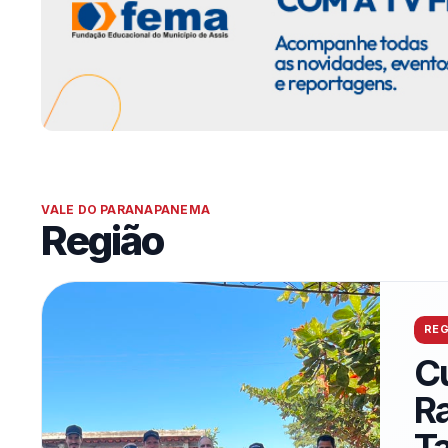
VALE DO PARANAPANEMA
Região
REG
C
Ra
T