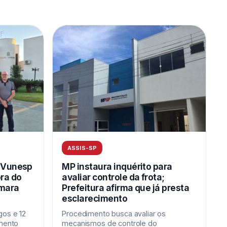
ASSIS-SP
a Vunesp
MP instaura inquérito para
ra do
avaliar controle da frota;
âmara
Prefeitura afirma que já presta
esclarecimento
gos e 12
Procedimento busca avaliar os
imento
mecanismos de controle do