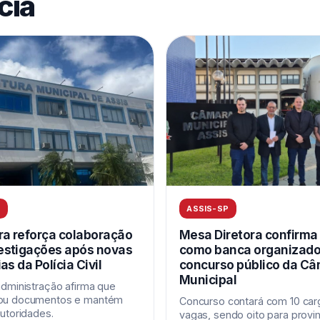
cia
P
ASSIS-SP
ra reforça colaboração
Mesa Diretora confirm
estigações após novas
como banca organizado
as da Polícia Civil
concurso público da C
Municipal
administração afirma que
ou documentos e mantém
Concurso contará com 10 car
utoridades.
vagas, sendo oito para prov