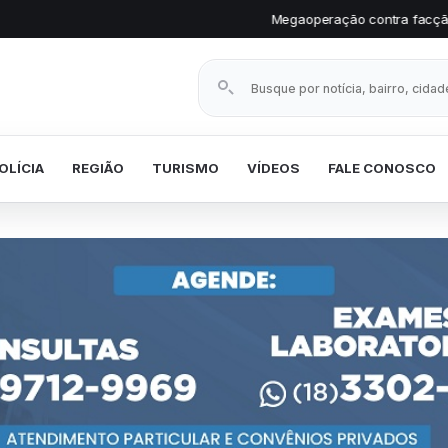
Megaoperação contra facção prende vários invest
Buscar notícias
OLÍCIA
REGIÃO
TURISMO
VÍDEOS
FALE CONOSCO