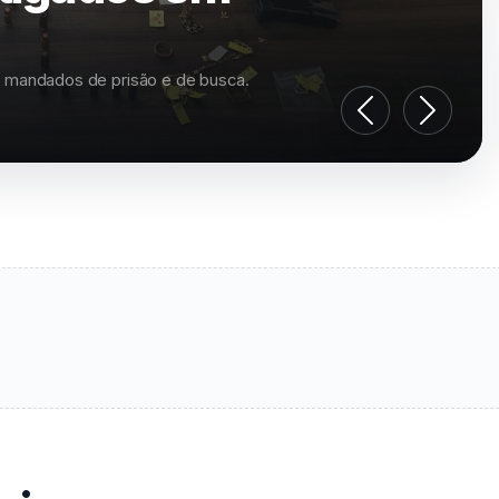
 FEMA Robótica
la e participar da primeira aula na próxima segunda-feira, 10.