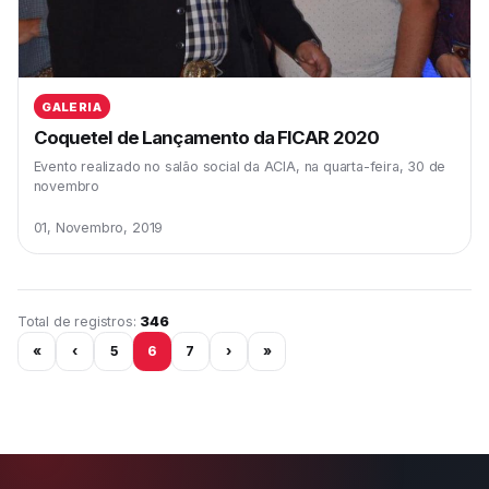
GALERIA
Coquetel de Lançamento da FICAR 2020
Evento realizado no salão social da ACIA, na quarta-feira, 30 de
novembro
01, Novembro, 2019
Página 6 de 29
Total de registros:
346
«
‹
5
6
7
›
»