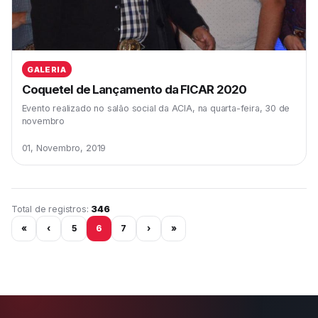
GALERIA
Coquetel de Lançamento da FICAR 2020
Evento realizado no salão social da ACIA, na quarta-feira, 30 de
novembro
01, Novembro, 2019
Página 6 de 29
Total de registros:
346
«
‹
5
6
7
›
»