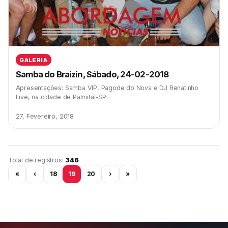
GALERIA
Samba do Braizin, Sábado, 24-02-2018
Apresentações: Samba VIP, Pagode do Nova e DJ Renatinho
Live, na cidade de Palmital-SP.
27, Fevereiro, 2018
Página 19 de 29
Total de registros:
346
«
‹
18
19
20
›
»