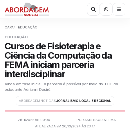
CAPA
EDUCAÇÃO
EDUCAÇÃO
Cursos de Fisioterapia e
Ciência da Computação da
FEMA iniciam parceria
interdisciplinar
Ainda em fase inicial, a parceria é possível por meio do TCC da
estudante Adrianni Desiró.
ABORDAGEM NOTÍCIAS
JORNALISMO LOCAL E REGIONAL
21/11/2022 ÀS 00:00
POR ASSESSORIA FEMA
ATUALIZADA EM 20/10/2024 ÀS 23:17