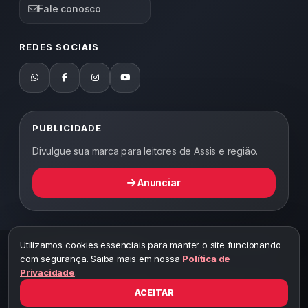
Fale conosco
REDES SOCIAIS
PUBLICIDADE
Divulgue sua marca para leitores de Assis e região.
Anunciar
Utilizamos cookies essenciais para manter o site funcionando
2026 ©
Abordagem Notícias
— Todos os direitos reservados —
com segurança. Saiba mais em nossa
Política de
Desenvolvido por WEB5.
Privacidade
.
A cópia total ou parcial desta página implicará ao autor sob pena de
ter que responsabilizar civil e criminalmente
ACEITAR
Toda reprodução deste conteúdo sem citar o link do site está sujeita