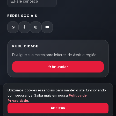
Fale conosco
REDES SOCIAIS
PUBLICIDADE
Divulgue sua marca para leitores de Assis e região.
Anunciar
Utilizamos cookies essenciais para manter o site funcionando
2026 ©
Abordagem Notícias
— Todos os direitos reservados —
com segurança. Saiba mais em nossa
Política de
Desenvolvido por WEB5.
Privacidade
.
A cópia total ou parcial desta página implicará ao autor sob pena de
ter que responsabilizar civil e criminalmente
ACEITAR
Toda reprodução deste conteúdo sem citar o link do site está sujeita
a penalidades legais, incluindo processo por plágio.