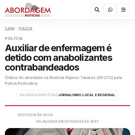
CAPA
POLÍCIA
POLÍCIA
Auxiliar de enfermagem é
detido com anabolizantes
contrabandeados
Ônibus foi abordado na Rodovia Raposo Tavares (SP-270) pela
Polícia Rodoviária.
ABORDAGEM NOTÍCIAS
JORNALISMO LOCAL E REGIONAL
23/07/2018 ÀS 00:00
ATUALIZADA EM 20/10/2024 ÀS 16:57