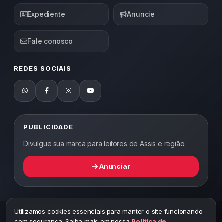
Expediente
Anuncie
Fale conosco
REDES SOCIAIS
PUBLICIDADE
Divulgue sua marca para leitores de Assis e região.
Anunciar
Utilizamos cookies essenciais para manter o site funcionando
2026 ©
Abordagem Notícias
— Todos os direitos reservados —
com segurança. Saiba mais em nossa
Política de
Desenvolvido por WEB5.