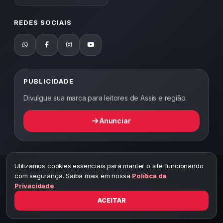
REDES SOCIAIS
PUBLICIDADE
Divulgue sua marca para leitores de Assis e região.
Anunciar
Utilizamos cookies essenciais para manter o site funcionando
2026 ©
Abordagem Notícias
— Todos os direitos reservados —
com segurança. Saiba mais em nossa
Política de
Desenvolvido por WEB5.
Privacidade
.
A cópia total ou parcial desta página implicará ao autor sob pena de
ter que responsabilizar civil e criminalmente
ACEITAR
Toda reprodução deste conteúdo sem citar o link do site está sujeita
a penalidades legais, incluindo processo por plágio.