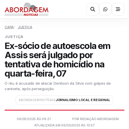
CAPA
JUSTIÇA
JUSTIÇA
Ex-sócio de autoescola em
Assis será julgado por
tentativa de homicídio na
quarta-feira, 07
O réu é acusado de atacar Denilson da Silva com golpes de
canivete, após perseguição.
ABORDAGEM NOTÍCIAS
JORNALISMO LOCAL E REGIONAL
06/05/2025 ÀS 09:21
POR REDAÇÃO ABORDAGEM
ATUALIZADA EM 06/05/2025 ÀS 10:57