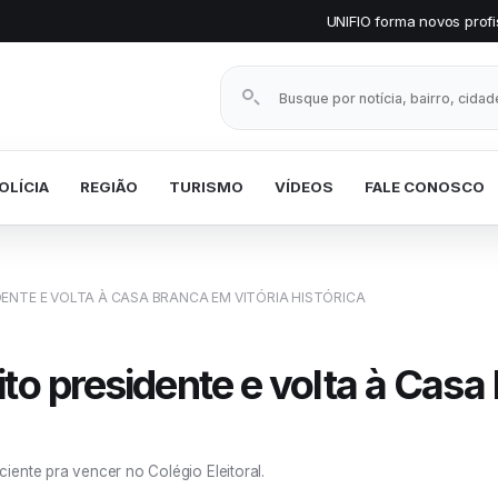
UNIFIO forma novos profissionais de 20 cu
Buscar notícias
OLÍCIA
REGIÃO
TURISMO
VÍDEOS
FALE CONOSCO
ENTE E VOLTA À CASA BRANCA EM VITÓRIA HISTÓRICA
to presidente e volta à Casa
iente pra vencer no Colégio Eleitoral.