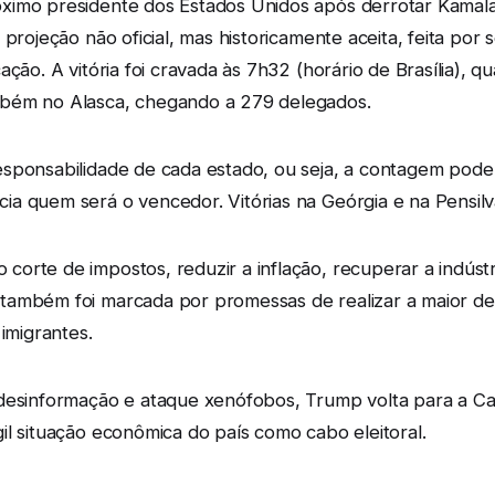
ximo presidente dos Estados Unidos após derrotar Kamala 
projeção não oficial, mas historicamente aceita, feita por 
ação. A vitória foi cravada às 7h32 (horário de Brasília), 
mbém no Alasca, chegando a 279 delegados.
esponsabilidade de cada estado, ou seja, a contagem pod
a quem será o vencedor. Vitórias na Geórgia e na Pensilvâ
orte de impostos, reduzir a inflação, recuperar a indústri
também foi marcada por promessas de realizar a maior dep
imigrantes.
 desinformação e ataque xenófobos, Trump volta para a Ca
il situação econômica do país como cabo eleitoral.