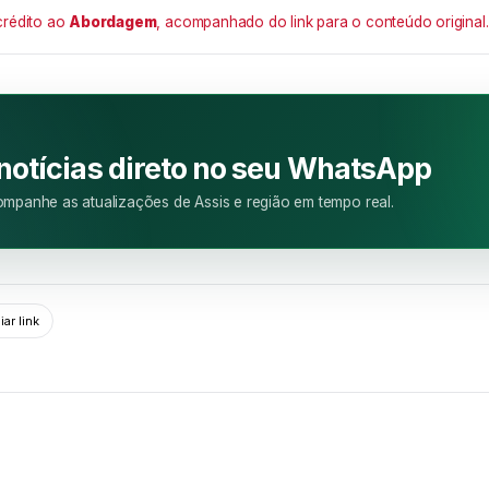
crédito ao
Abordagem
, acompanhado do link para o conteúdo original.
M
 notícias direto no seu WhatsApp
mpanhe as atualizações de Assis e região em tempo real.
ar link