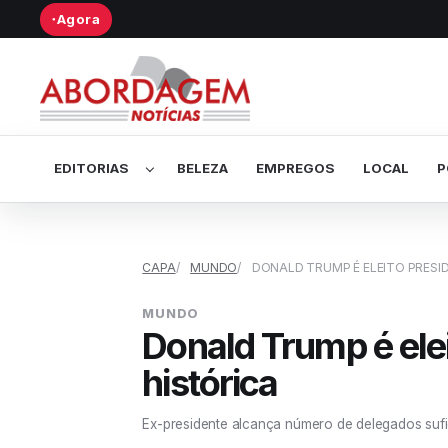
Agora
●
Abrir submenu de Editorias
EDITORIAS
BELEZA
EMPREGOS
LOCAL
P
CAPA
MUNDO
DONALD TRUMP É ELEITO PRESID
MUNDO
Donald Trump é elei
histórica
Ex-presidente alcança número de delegados sufic