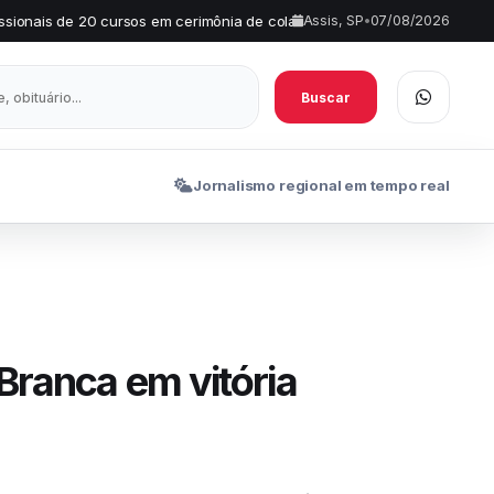
rsos em cerimônia de colação de grau
Fundação Futuro e Rotary 
Assis, SP
•
07/08/2026
•
Buscar
Jornalismo regional em tempo real
 Branca em vitória