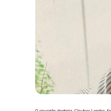
O cirurgião dentista, Cleuber Landre, f