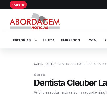
Agora
●
Abrir submenu de Editorias
EDITORIAS
BELEZA
EMPREGOS
LOCAL
P
CAPA
ÓBITO
DENTISTA CLEUBER LANDRE MORR
ÓBITO
Dentista Cleuber L
Velório e sepultamento serão na segunda-feira, 1