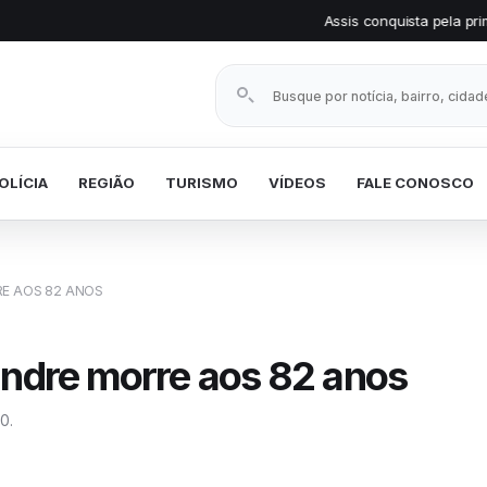
Assis conquista pela primeira vez o Selo
Buscar notícias
OLÍCIA
REGIÃO
TURISMO
VÍDEOS
FALE CONOSCO
E AOS 82 ANOS
andre morre aos 82 anos
0.