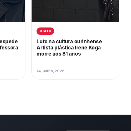
ÓBITO
despede
Luto na cultura ourinhense
ofessora
Artista plástica Irene Koga
morre aos 81 anos
14, Julho, 2026