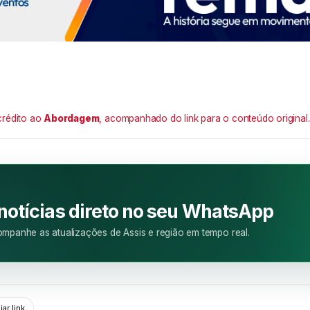
crédito ao
Abordagem
, acompanhado do link para o conteúdo original.
M
 notícias direto no seu WhatsApp
mpanhe as atualizações de Assis e região em tempo real.
ar link