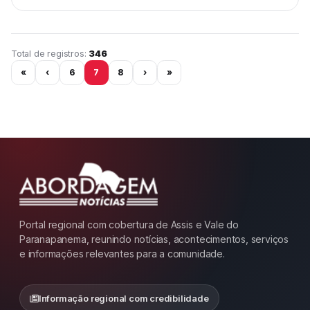
Página 7 de 29
Total de registros:
346
«
‹
6
7
8
›
»
Portal regional com cobertura de Assis e Vale do
Paranapanema, reunindo notícias, acontecimentos, serviços
e informações relevantes para a comunidade.
Informação regional com credibilidade