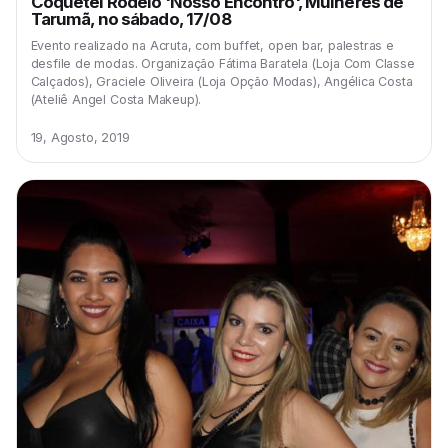
Coquetel Rodeio 'Nosso Encontro', Mulheres de
Tarumã, no sábado, 17/08
Evento realizado na Acruta, com buffet, open bar, palestras e
desfile de modas. Organização Fátima Baratela (Loja Com Classe
Calçados), Graciele Oliveira (Loja Opção Modas), Angélica Costa
(Ateliê Angel Costa Makeup).
19, Agosto, 2019