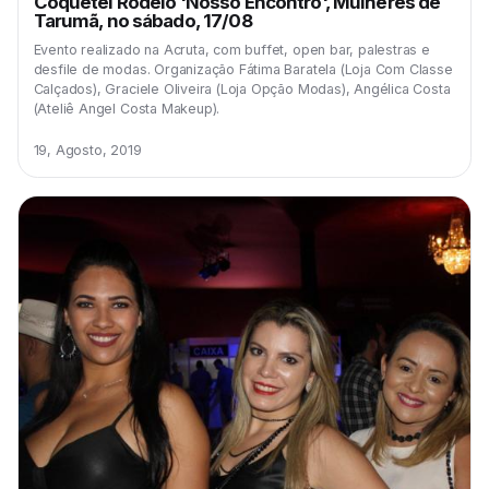
Coquetel Rodeio 'Nosso Encontro', Mulheres de
Tarumã, no sábado, 17/08
Evento realizado na Acruta, com buffet, open bar, palestras e
desfile de modas. Organização Fátima Baratela (Loja Com Classe
Calçados), Graciele Oliveira (Loja Opção Modas), Angélica Costa
(Ateliê Angel Costa Makeup).
19, Agosto, 2019