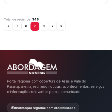
Página 7 de 29
Total de registros:
346
«
‹
6
7
8
›
»
Portal regional com cobertura de Assis e Vale do
Paranapanema, reunindo notícias, acontecimentos, serviços
e informações relevantes para a comunidade.
Informação regional com credibilidade