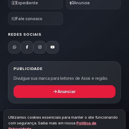
Expediente
Anuncie
Fale conosco
REDES SOCIAIS
PUBLICIDADE
Divulgue sua marca para leitores de Assis e região.
Anunciar
Utilizamos cookies essenciais para manter o site funcionando
2026 ©
Abordagem Notícias
— Todos os direitos reservados —
com segurança. Saiba mais em nossa
Política de
Desenvolvido por WEB5.
Privacidade
.