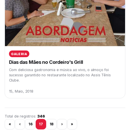
GALERIA
Dias das Mães no Cordeiro's Grill
Com deliciosa gastronomia e música ao vivo, o almoço foi
sucesso garantido no restaurante localizado no Assis Tênis
Clube.
15, Maio, 2018
Página 17 de 29
Total de registros:
346
«
‹
16
17
18
›
»