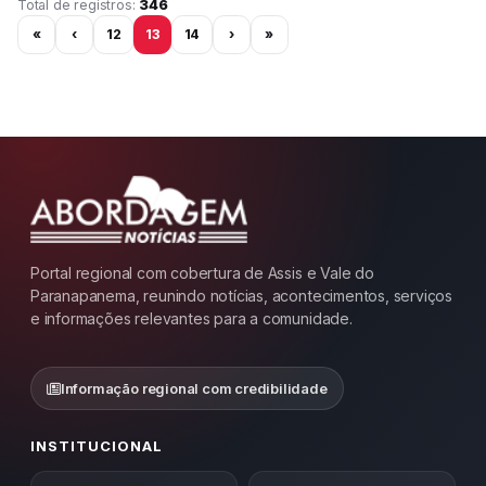
Página 13 de 29
Total de registros:
346
«
‹
12
13
14
›
»
Portal regional com cobertura de Assis e Vale do
Paranapanema, reunindo notícias, acontecimentos, serviços
e informações relevantes para a comunidade.
Informação regional com credibilidade
INSTITUCIONAL