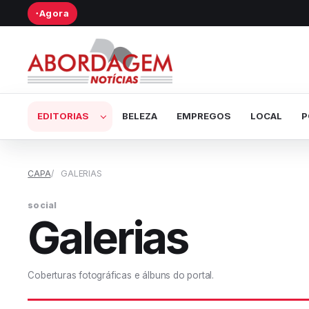
Agora
●
Abrir submenu de Editorias
EDITORIAS
BELEZA
EMPREGOS
LOCAL
P
CAPA
GALERIAS
social
Galerias
Coberturas fotográficas e álbuns do portal.