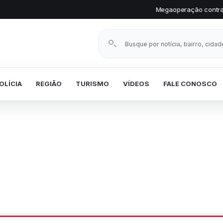
Megaoperação contra facção prende vários 
Buscar notícias
OLÍCIA
REGIÃO
TURISMO
VÍDEOS
FALE CONOSCO