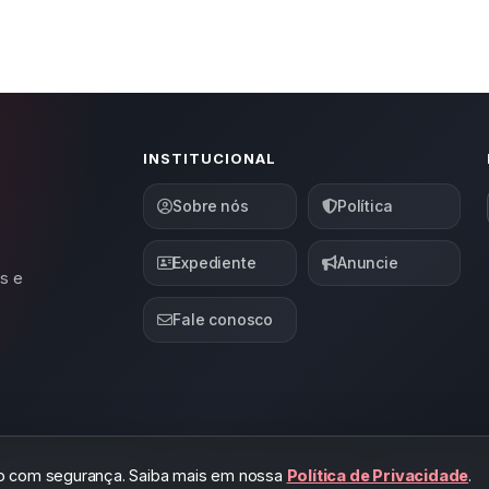
INSTITUCIONAL
Sobre nós
Política
Expediente
Anuncie
s e
Fale conosco
©
Abordagem Notícias
— Todos os direitos reservados — Desenvolvido p
ndo com segurança. Saiba mais em nossa
Política de Privacidade
.