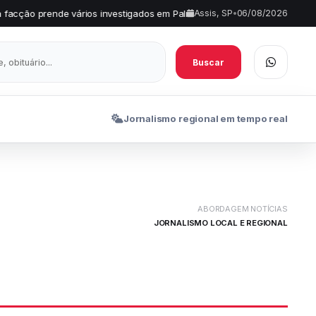
investigados em Palmital
FEMA divulga aprovados no projeto de
Assis, SP
•
06/08/2026
•
Buscar
Jornalismo regional em tempo real
ABORDAGEM NOTÍCIAS
JORNALISMO LOCAL E REGIONAL