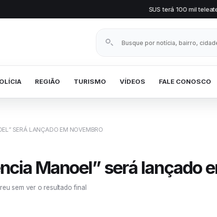
SUS terá 100 mil teleatendimentos mensa
Buscar notícias
OLÍCIA
REGIÃO
TURISMO
VÍDEOS
FALE CONOSCO
OEL” SERÁ LANÇADO EM NOVEMBRO
ncia Manoel” será lançado
reu sem ver o resultado final