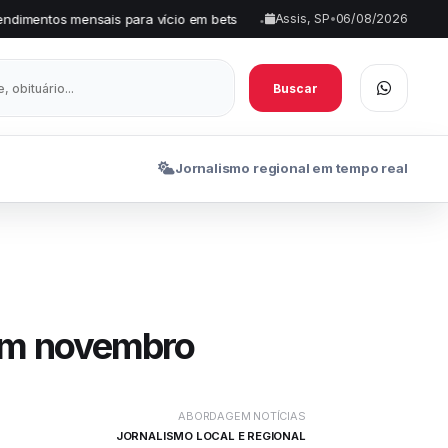
is para vício em bets
SHR Miner lança serviço gratuito de mine
Assis, SP
•
06/08/2026
•
Buscar
Jornalismo regional em tempo real
 em novembro
ABORDAGEM NOTÍCIAS
JORNALISMO LOCAL E REGIONAL