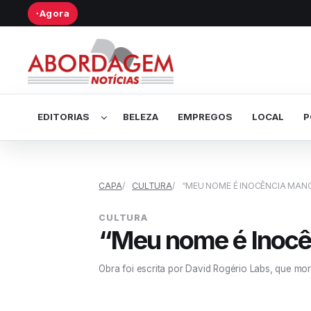
Agora
●
Abrir submenu de Editorias
EDITORIAS
BELEZA
EMPREGOS
LOCAL
P
CAPA
CULTURA
“MEU NOME É INOCÊNCIA MAN
CULTURA
“Meu nome é Inocê
Obra foi escrita por David Rogério Labs, que mor