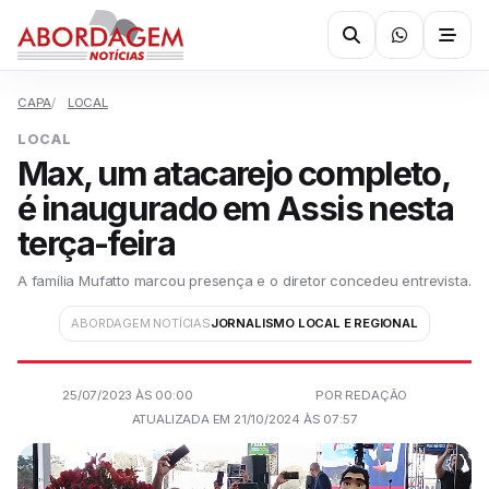
CAPA
LOCAL
LOCAL
Max, um atacarejo completo,
é inaugurado em Assis nesta
terça-feira
A família Mufatto marcou presença e o diretor concedeu entrevista.
ABORDAGEM NOTÍCIAS
JORNALISMO LOCAL E REGIONAL
25/07/2023 ÀS 00:00
POR REDAÇÃO
ATUALIZADA EM 21/10/2024 ÀS 07:57