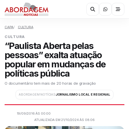
CAPA
CULTURA
CULTURA
“Paulista Aberta pelas
pessoas” exalta atuação
popular em mudanças de
políticas pública
O documentário tem mais de 20 horas de gravação
ABORDAGEM NOTÍCIAS
JORNALISMO LOCAL E REGIONAL
19/09/2016 ÀS 00:00
ATUALIZADA EM 21/10/2024 ÀS 08:06