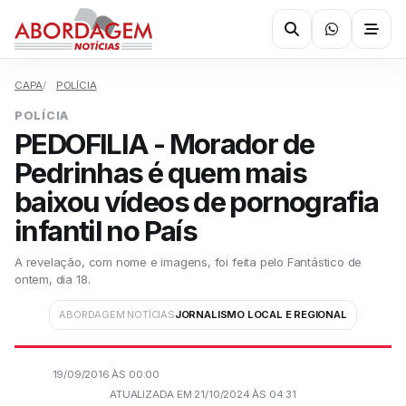
CAPA
POLÍCIA
POLÍCIA
PEDOFILIA - Morador de
Pedrinhas é quem mais
baixou vídeos de pornografia
infantil no País
A revelação, com nome e imagens, foi feita pelo Fantástico de
ontem, dia 18.
ABORDAGEM NOTÍCIAS
JORNALISMO LOCAL E REGIONAL
19/09/2016 ÀS 00:00
ATUALIZADA EM 21/10/2024 ÀS 04:31