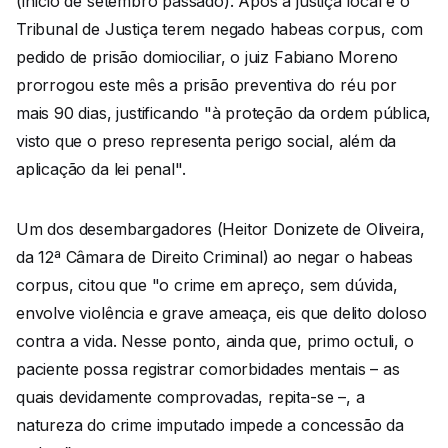
(início de setembro passado). Após a justiça local e o
Tribunal de Justiça terem negado habeas corpus, com
pedido de prisão domiociliar, o juiz Fabiano Moreno
prorrogou este mês a prisão preventiva do réu por
mais 90 dias, justificando "à proteção da ordem pública,
visto que o preso representa perigo social, além da
aplicação da lei penal".
Um dos desembargadores (Heitor Donizete de Oliveira,
da 12ª Câmara de Direito Criminal) ao negar o habeas
corpus, citou que "o crime em apreço, sem dúvida,
envolve violência e grave ameaça, eis que delito doloso
contra a vida. Nesse ponto, ainda que, primo octuli, o
paciente possa registrar comorbidades mentais – as
quais devidamente comprovadas, repita-se –, a
natureza do crime imputado impede a concessão da