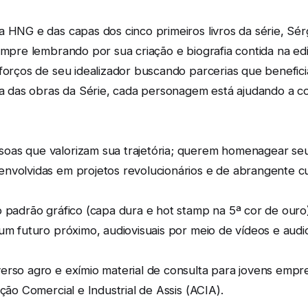
 HNG e das capas dos cinco primeiros livros da série, Sérg
sempre lembrando por sua criação e biografia contida na e
sforços de seu idealizador buscando parcerias que benefi
uma das obras da Série, cada personagem está ajudando a c
oas que valorizam sua trajetória; querem homenagear seu
nvolvidas em projetos revolucionários e de abrangente cu
 padrão gráfico (capa dura e hot stamp na 5ª cor de ouro),
num futuro próximo, audiovisuais por meio de vídeos e aud
erso agro e exímio material de consulta para jovens em
ção Comercial e Industrial de Assis (ACIA).