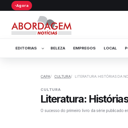
Agora
●
Abrir submenu de Editorias
EDITORIAS
BELEZA
EMPREGOS
LOCAL
P
CAPA
CULTURA
LITERATURA: HISTÓRIAS DA 
CULTURA
Literatura: Histór
O sucesso do primeiro livro da série publicado 