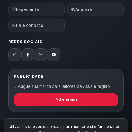
Expediente
Anuncie
Fale conosco
REDES SOCIAIS
PUBLICIDADE
Divulgue sua marca para leitores de Assis e região.
Anunciar
Utilizamos cookies essenciais para manter o site funcionando
2026 ©
Abordagem Notícias
— Todos os direitos reservados —