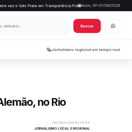
ata em Transparência Pública
Comércio de Assis terá horário esp
Assis, SP
•
07/08/2026
•
Buscar
Jornalismo regional em tempo real
Alemão, no Rio
ABORDAGEM NOTÍCIAS
JORNALISMO LOCAL E REGIONAL