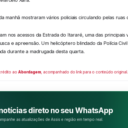
Marcelo Xará.
da manhã mostraram vários policiais circulando pelas ruas
avam nos acessos da Estrada do Itararé, uma das principais 
a e apreensão. Um helicóptero blindado da Polícia Civil
inda durante a madrugada desta quarta.
crédito ao
Abordagem
, acompanhado do link para o conteúdo original.
M
 notícias direto no seu WhatsApp
mpanhe as atualizações de Assis e região em tempo real.