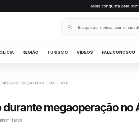
Assis conquista pela primeira vez o Selo Pr
Buscar notícias
OLÍCIA
REGIÃO
TURISMO
VÍDEOS
FALE CONOSCO
 MEGAOPERAÇÃO NO ALEMÃO, NO RIO
o durante megaoperação no 
is militares