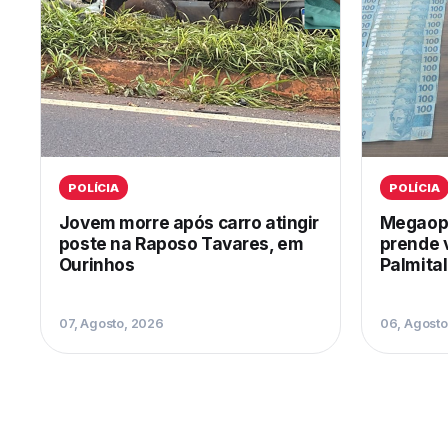
POLÍCIA
POLÍCIA
Jovem morre após carro atingir
Megaope
poste na Raposo Tavares, em
prende 
Ourinhos
Palmital
07, Agosto, 2026
06, Agosto