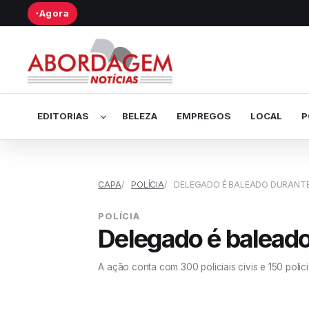
Agora
●
Abrir submenu de Editorias
EDITORIAS
BELEZA
EMPREGOS
LOCAL
P
CAPA
POLÍCIA
DELEGADO É BALEADO DURANTE
POLÍCIA
Delegado é balead
A ação conta com 300 policiais civis e 150 policia