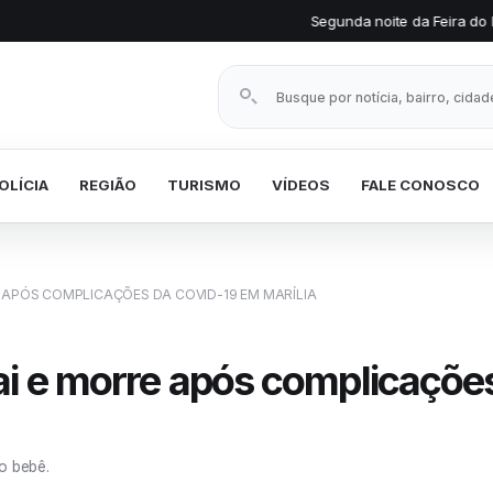
Segunda noite da Feira do Produtor Rural m
Buscar notícias
OLÍCIA
REGIÃO
TURISMO
VÍDEOS
FALE CONOSCO
 APÓS COMPLICAÇÕES DA COVID-19 EM MARÍLIA
ai e morre após complicaçõe
do bebê.