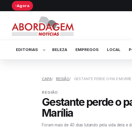
Agora
●
Abrir submenu de Editorias
EDITORIAS
BELEZA
EMPREGOS
LOCAL
P
CAPA
REGIÃO
GESTANTE PERDE O PAI E MORRE
REGIÃO
Gestante perde o p
Marília
Foram mais de 40 dias lutando pela vida dela e 