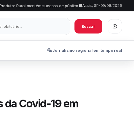
antém sucesso de público em Tarumã
AME Assis investe em inovaç
Assis, SP
•
09/08/2026
•
Buscar
Jornalismo regional em tempo real
s da Covid-19 em