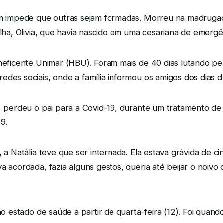
ém impede que outras sejam formadas. Morreu na madrugad
filha, Olivia, que havia nascido em uma cesariana de emer
eneficente Unimar (HBU). Foram mais de 40 dias lutando pe
des sociais, onde a família informou os amigos dos dias d
, perdeu o pai para a Covid-19, durante um tratamento de c
9.
 a Natália teve que ser internada. Ela estava grávida de ci
a acordada, fazia alguns gestos, queria até beijar o noivo 
 no estado de saúde a partir de quarta-feira (12). Foi quan