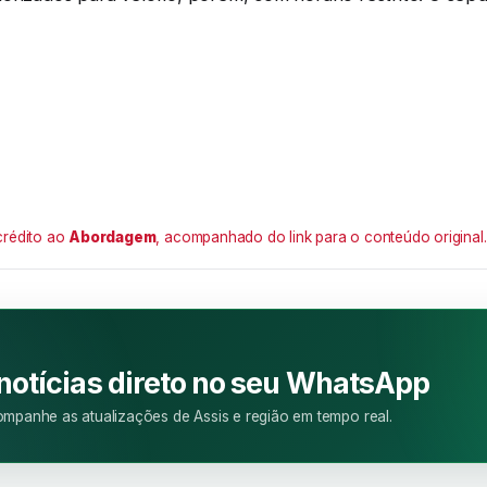
crédito ao
Abordagem
, acompanhado do link para o conteúdo original.
M
 notícias direto no seu WhatsApp
mpanhe as atualizações de Assis e região em tempo real.