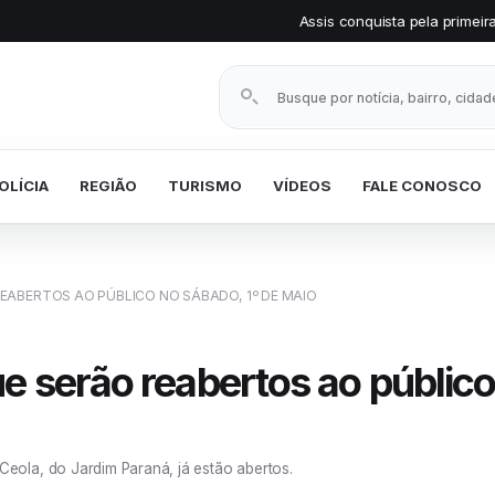
Assis conquista pela primeira vez o Selo Prata em 
Buscar notícias
OLÍCIA
REGIÃO
TURISMO
VÍDEOS
FALE CONOSCO
ABERTOS AO PÚBLICO NO SÁBADO, 1º DE MAIO
e serão reabertos ao público
ola, do Jardim Paraná, já estão abertos.