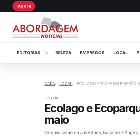
Agora
●
Abrir submenu de Editorias
EDITORIAS
BELEZA
EMPREGOS
LOCAL
P
CAPA
LOCAL
ECOLAGO E ECOPARQUE SERÃO RE
LOCAL
Ecolago e Ecoparqu
maio
Parques como da Juventude, Buracão e Ângelo Ce