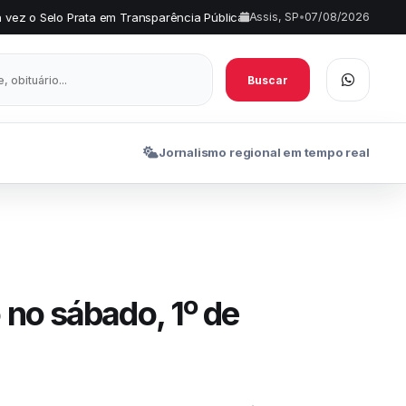
Transparência Pública
Comércio de Assis terá horário especial e 
Assis, SP
•
07/08/2026
•
Buscar
Jornalismo regional em tempo real
 no sábado, 1º de