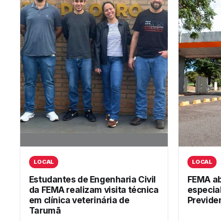
LOCAL
LOCAL
Estudantes de Engenharia Civil
FEMA ab
da FEMA realizam visita técnica
especia
em clínica veterinária de
Previden
Tarumã