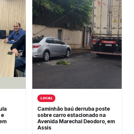
LOCAL
ula
Caminhão baú derruba poste
 e
sobre carro estacionado na
 em
Avenida Marechal Deodoro, em
Assis