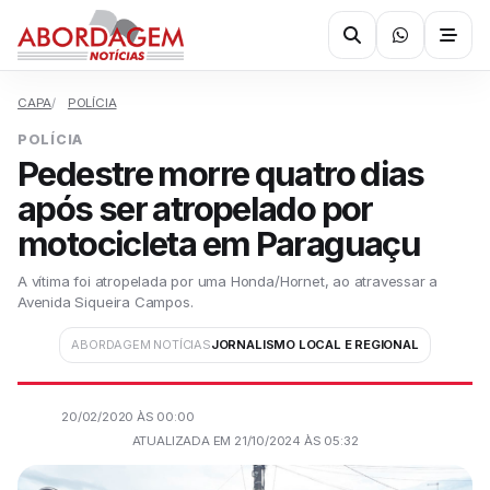
CAPA
POLÍCIA
POLÍCIA
Pedestre morre quatro dias
após ser atropelado por
motocicleta em Paraguaçu
A vítima foi atropelada por uma Honda/Hornet, ao atravessar a
Avenida Siqueira Campos.
ABORDAGEM NOTÍCIAS
JORNALISMO LOCAL E REGIONAL
20/02/2020 ÀS 00:00
ATUALIZADA EM 21/10/2024 ÀS 05:32