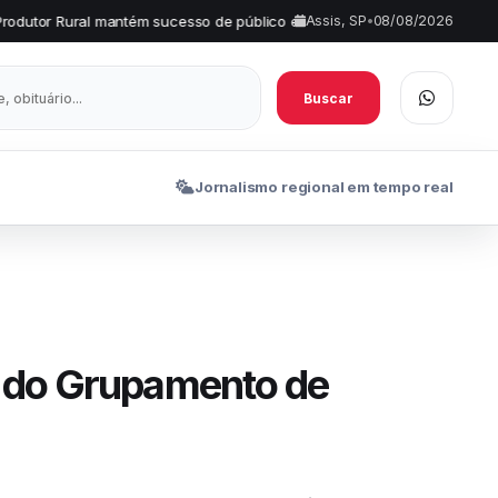
ém sucesso de público em Tarumã
AME Assis investe em inovação 
Assis, SP
•
08/08/2026
•
Buscar
Jornalismo regional em tempo real
s do Grupamento de