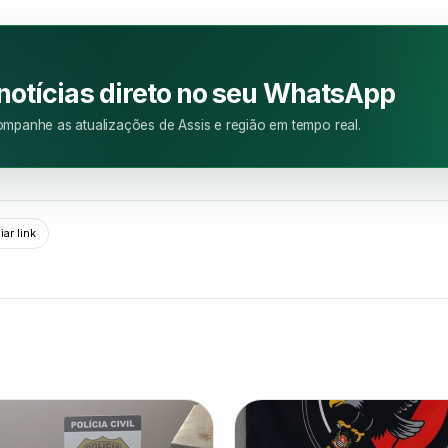
M
 notícias direto no seu WhatsApp
mpanhe as atualizações de Assis e região em tempo real.
ar link