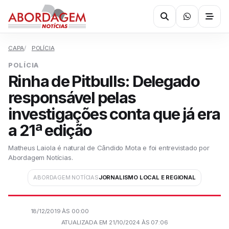
CAPA
POLÍCIA
POLÍCIA
Rinha de Pitbulls: Delegado
responsável pelas
investigações conta que já era
a 21ª edição
Matheus Laiola é natural de Cândido Mota e foi entrevistado por
Abordagem Notícias.
ABORDAGEM NOTÍCIAS
JORNALISMO LOCAL E REGIONAL
18/12/2019 ÀS 00:00
ATUALIZADA EM 21/10/2024 ÀS 07:06