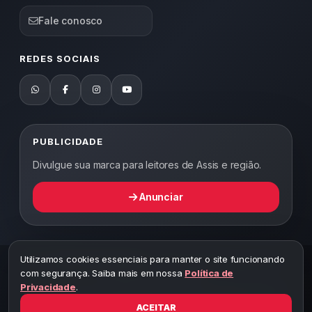
Fale conosco
REDES SOCIAIS
PUBLICIDADE
Divulgue sua marca para leitores de Assis e região.
Anunciar
Utilizamos cookies essenciais para manter o site funcionando
2026 ©
Abordagem Notícias
— Todos os direitos reservados —
com segurança. Saiba mais em nossa
Política de
Desenvolvido por WEB5.
Privacidade
.
A cópia total ou parcial desta página implicará ao autor sob pena de
ter que responsabilizar civil e criminalmente
ACEITAR