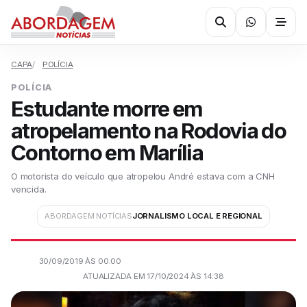
CAPA
POLÍCIA
POLÍCIA
Estudante morre em
atropelamento na Rodovia do
Contorno em Marília
O motorista do veículo que atropelou André estava com a CNH
vencida.
ABORDAGEM NOTÍCIAS
JORNALISMO LOCAL E REGIONAL
30/09/2019 ÀS 00:00
ATUALIZADA EM 17/10/2024 ÀS 14:38