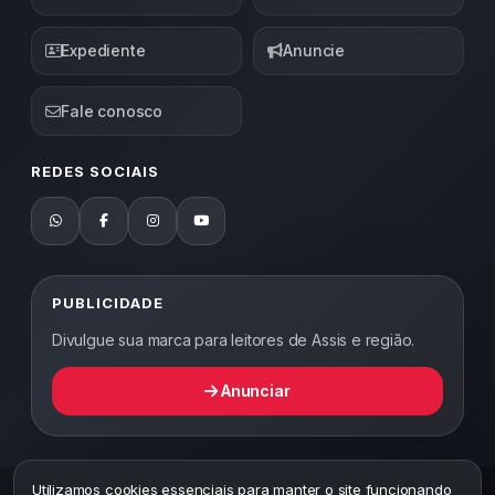
Expediente
Anuncie
Fale conosco
REDES SOCIAIS
PUBLICIDADE
Divulgue sua marca para leitores de Assis e região.
Anunciar
Utilizamos cookies essenciais para manter o site funcionando
2026 ©
Abordagem Notícias
— Todos os direitos reservados —