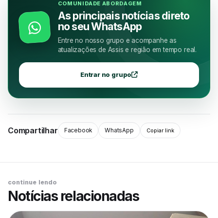
COMUNIDADE ABORDAGEM
As principais notícias direto
no seu WhatsApp
Entre no nosso grupo e acompanhe as
atualizações de Assis e região em tempo real.
Entrar no grupo
Compartilhar
Facebook
WhatsApp
Copiar link
continue lendo
Notícias relacionadas