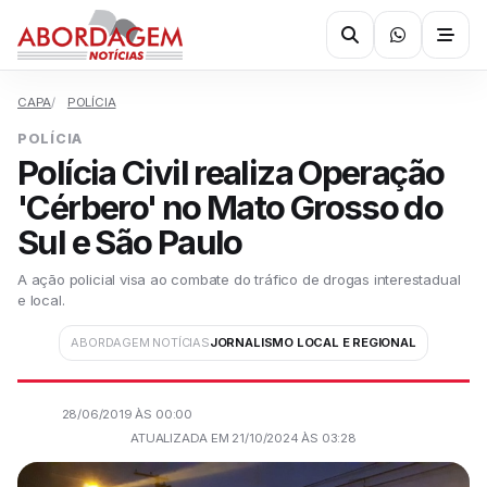
CAPA
POLÍCIA
POLÍCIA
Polícia Civil realiza Operação
'Cérbero' no Mato Grosso do
Sul e São Paulo
A ação policial visa ao combate do tráfico de drogas interestadual
e local.
ABORDAGEM NOTÍCIAS
JORNALISMO LOCAL E REGIONAL
28/06/2019 ÀS 00:00
ATUALIZADA EM 21/10/2024 ÀS 03:28