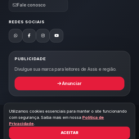
Fale conosco
REDES SOCIAIS
PUBLICIDADE
Divulgue sua marca para leitores de Assis e região.
Anunciar
Utilizamos cookies essenciais para manter o site funcionando
2026 ©
Abordagem Notícias
— Todos os direitos reservados —
com segurança. Saiba mais em nossa
Política de
Desenvolvido por WEB5.
Privacidade
.
A cópia total ou parcial desta página implicará ao autor sob pena de
ter que responsabilizar civil e criminalmente
ACEITAR
Toda reprodução deste conteúdo sem citar o link do site está sujeita