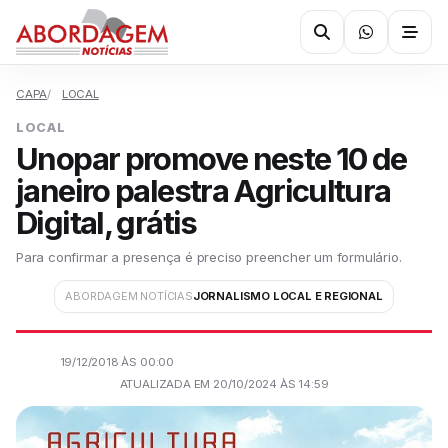
CAPA
LOCAL
LOCAL
Unopar promove neste 10 de
janeiro palestra Agricultura
Digital, grátis
Para confirmar a presença é preciso preencher um formulário.
ABORDAGEM NOTÍCIAS
JORNALISMO LOCAL E REGIONAL
19/12/2018 ÀS 00:00
ATUALIZADA EM 20/10/2024 ÀS 14:59