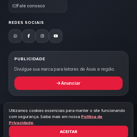
Fale conosco
REDES SOCIAIS
PUBLICIDADE
Divulgue sua marca para leitores de Assis e região.
Anunciar
Utilizamos cookies essenciais para manter o site funcionando
2026 ©
Abordagem Notícias
— Todos os direitos reservados —
com segurança. Saiba mais em nossa
Política de
Desenvolvido por WEB5.
Privacidade
.
A cópia total ou parcial desta página implicará ao autor sob pena de
ter que responsabilizar civil e criminalmente
ACEITAR
Toda reprodução deste conteúdo sem citar o link do site está sujeita