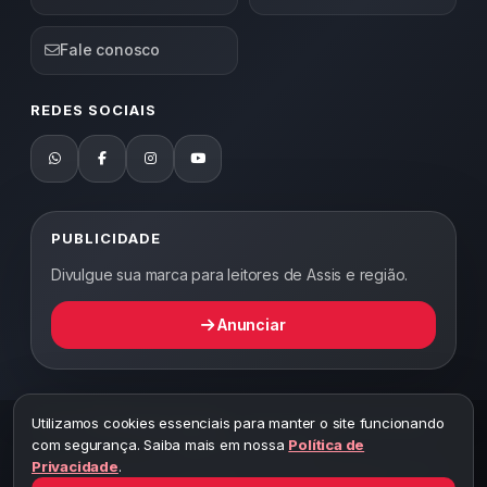
Fale conosco
REDES SOCIAIS
PUBLICIDADE
Divulgue sua marca para leitores de Assis e região.
Anunciar
Utilizamos cookies essenciais para manter o site funcionando
2026 ©
Abordagem Notícias
— Todos os direitos reservados —
com segurança. Saiba mais em nossa
Política de
Desenvolvido por WEB5.
Privacidade
.
A cópia total ou parcial desta página implicará ao autor sob pena de
ter que responsabilizar civil e criminalmente