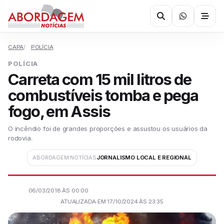
CAPA
POLÍCIA
POLÍCIA
Carreta com 15 mil litros de
combustíveis tomba e pega
fogo, em Assis
O incêndio foi de grandes proporções e assustou os usuários da
rodovia.
ABORDAGEM NOTÍCIAS
JORNALISMO LOCAL E REGIONAL
06/03/2018 ÀS 00:00
ATUALIZADA EM 17/10/2024 ÀS 23:35