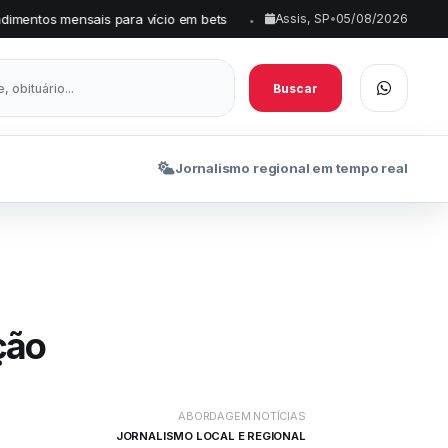
para vício em bets
SHR Miner lança serviço gratuito de mineraç
Assis, SP
•
05/08/2026
•
Buscar
Jornalismo regional em tempo real
ção
ABORDAGEM NOTÍCIAS
JORNALISMO LOCAL E REGIONAL