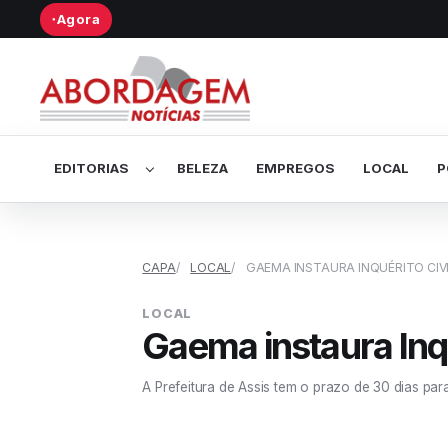
Agora
●
Abrir submenu de Editorias
EDITORIAS
BELEZA
EMPREGOS
LOCAL
P
CAPA
LOCAL
GAEMA INSTAURA INQUÉRITO CIV
LOCAL
Gaema instaura Inq
A Prefeitura de Assis tem o prazo de 30 dias par