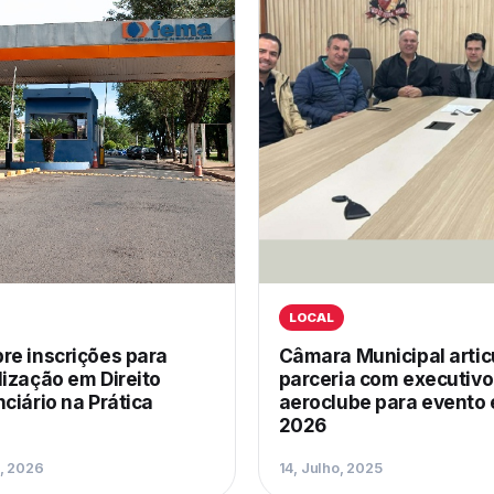
LOCAL
re inscrições para
Câmara Municipal artic
lização em Direito
parceria com executivo
ciário na Prática
aeroclube para evento
2026
o, 2026
14, Julho, 2025