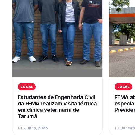
LOCAL
LOCAL
Estudantes de Engenharia Civil
FEMA ab
da FEMA realizam visita técnica
especia
em clínica veterinária de
Previden
Tarumã
01, Junho, 2026
13, Janeir