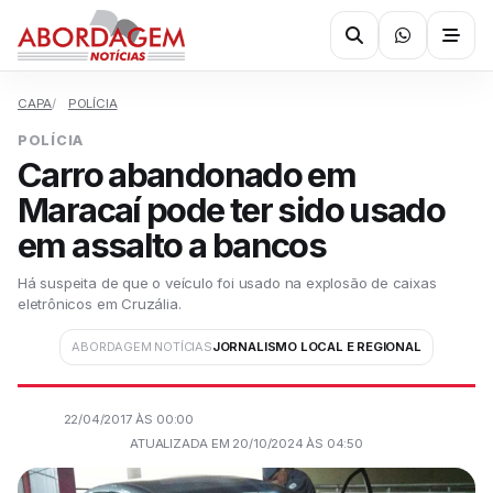
CAPA
POLÍCIA
POLÍCIA
Carro abandonado em
Maracaí pode ter sido usado
em assalto a bancos
Há suspeita de que o veículo foi usado na explosão de caixas
eletrônicos em Cruzália.
ABORDAGEM NOTÍCIAS
JORNALISMO LOCAL E REGIONAL
22/04/2017 ÀS 00:00
ATUALIZADA EM 20/10/2024 ÀS 04:50