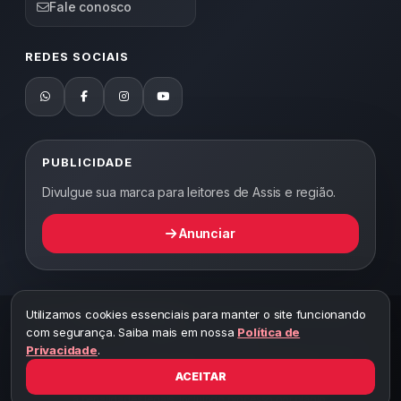
Fale conosco
REDES SOCIAIS
PUBLICIDADE
Divulgue sua marca para leitores de Assis e região.
Anunciar
Utilizamos cookies essenciais para manter o site funcionando
2026 ©
Abordagem Notícias
— Todos os direitos reservados —
com segurança. Saiba mais em nossa
Política de
Desenvolvido por WEB5.
Privacidade
.
A cópia total ou parcial desta página implicará ao autor sob pena de
ter que responsabilizar civil e criminalmente
ACEITAR
Toda reprodução deste conteúdo sem citar o link do site está sujeita
a penalidades legais, incluindo processo por plágio.