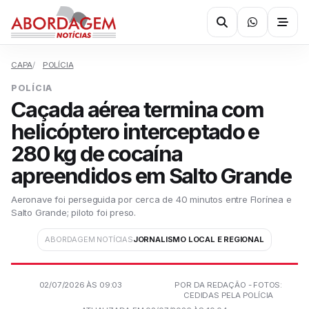
CAPA
POLÍCIA
POLÍCIA
Caçada aérea termina com
helicóptero interceptado e
280 kg de cocaína
apreendidos em Salto Grande
Aeronave foi perseguida por cerca de 40 minutos entre Florínea e
Salto Grande; piloto foi preso.
ABORDAGEM NOTÍCIAS
JORNALISMO LOCAL E REGIONAL
02/07/2026 ÀS 09:03
POR DA REDAÇÃO - FOTOS:
CEDIDAS PELA POLÍCIA