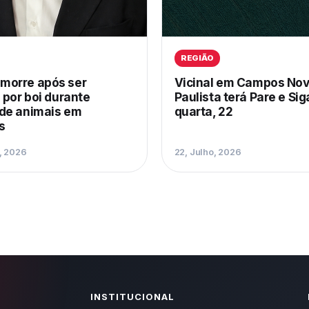
REGIÃO
orre após ser
Vicinal em Campos No
 por boi durante
Paulista terá Pare e Si
de animais em
quarta, 22
s
, 2026
22, Julho, 2026
INSTITUCIONAL