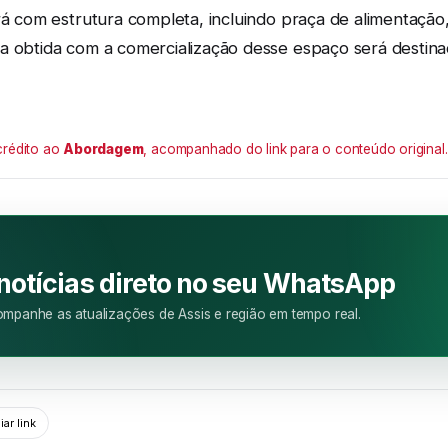
ará com estrutura completa, incluindo praça de alimentaçã
a obtida com a comercialização desse espaço será destina
crédito ao
Abordagem
, acompanhado do link para o conteúdo original.
M
 notícias direto no seu WhatsApp
mpanhe as atualizações de Assis e região em tempo real.
ar link