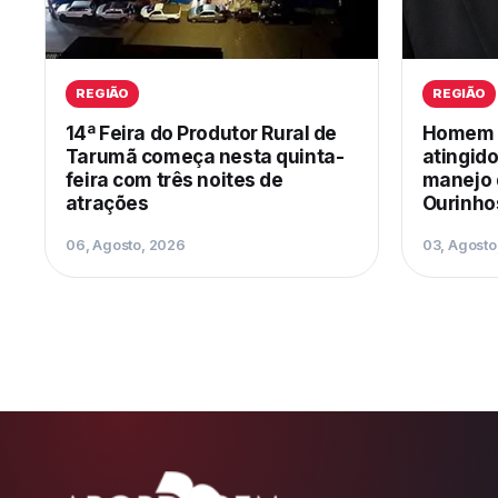
REGIÃO
REGIÃO
14ª Feira do Produtor Rural de
Homem m
Tarumã começa nesta quinta-
atingido
feira com três noites de
manejo 
atrações
Ourinho
06, Agosto, 2026
03, Agosto