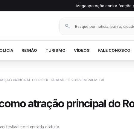
Megaoperação contra facção prende vários inv
Buscar notícias
OLÍCIA
REGIÃO
TURISMO
VÍDEOS
FALE CONOSCO
AÇÃO PRINCIPAL DO ROCK CARAMUJO 2026 EM PALMITAL
 como atração principal do 
 festival com entrada gratuita.