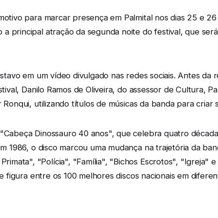
 motivo para marcar presença em Palmital nos dias 25 e 2
a principal atração da segunda noite do festival, que ser
Gustavo em um vídeo divulgado nas redes sociais. Antes da 
stival, Danilo Ramos de Oliveira, do assessor de Cultura, Pa
 Ronqui, utilizando títulos de músicas da banda para criar 
ê "Cabeça Dinossauro 40 anos", que celebra quatro décad
o em 1986, o disco marcou uma mudança na trajetória da ba
mata", "Polícia", "Família", "Bichos Escrotos", "Igreja"
 e figura entre os 100 melhores discos nacionais em diferen