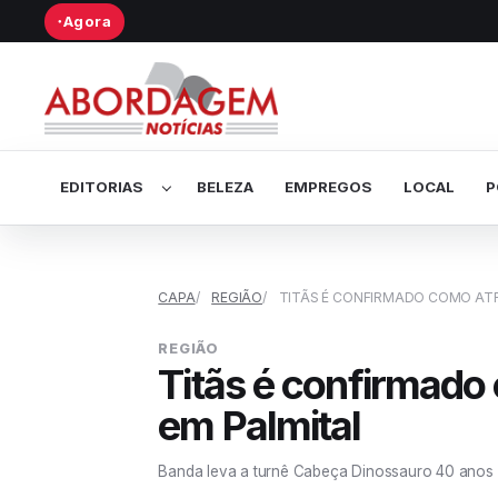
Agora
●
Abrir submenu de Editorias
EDITORIAS
BELEZA
EMPREGOS
LOCAL
P
CAPA
REGIÃO
TITÃS É CONFIRMADO COMO ATR
REGIÃO
Titãs é confirmado
em Palmital
Banda leva a turnê Cabeça Dinossauro 40 anos ao