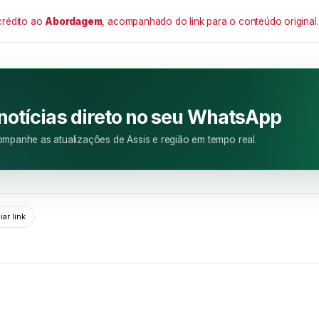
crédito ao
Abordagem
, acompanhado do link para o conteúdo original.
M
 notícias direto no seu WhatsApp
mpanhe as atualizações de Assis e região em tempo real.
ar link