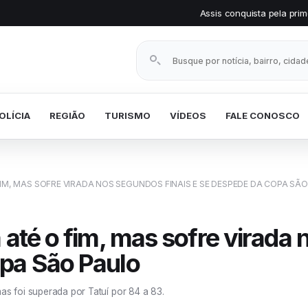
Assis conquista pela primeira vez o Selo Prata e
Buscar notícias
OLÍCIA
REGIÃO
TURISMO
VÍDEOS
FALE CONOSCO
IM, MAS SOFRE VIRADA NOS SEGUNDOS FINAIS E SE DESPEDE DA COPA SÃ
 até o fim, mas sofre virada 
pa São Paulo
mas foi superada por Tatuí por 84 a 83.