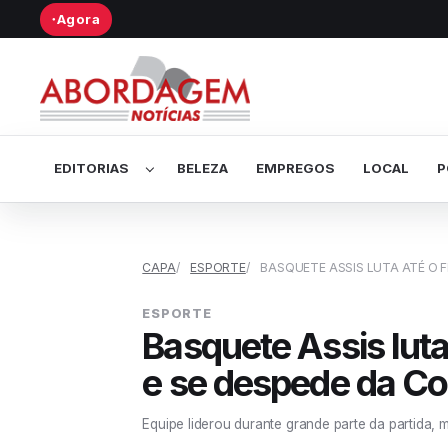
Agora
●
Abrir submenu de Editorias
EDITORIAS
BELEZA
EMPREGOS
LOCAL
P
CAPA
ESPORTE
BASQUETE ASSIS LUTA ATÉ O F
ESPORTE
Basquete Assis luta
e se despede da Co
Equipe liderou durante grande parte da partida, 